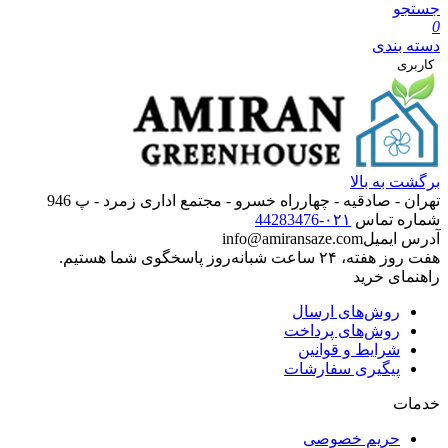
جستجو
0
دسته بندی
کاربری
برگشت به بالا
تهران‌‌ -‌ صادقیه - چهارراه خسرو - مجتمع اداری زمرد - پ 946
شماره تماس
۰۲۱-44283476
آدرس ایمیل
info@amiransaze.com
هفت روز هفته، ۲۴ ساعت شبانه‌روز پاسخگوی شما هستیم.
راهنمای خرید
روش‌های ارسال
روش‌های پرداخت
شرایط و قوانین
پیگیری سفارشات
خدمات
حریم خصوصی