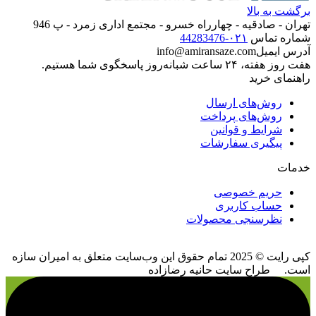
برگشت به بالا
تهران‌‌ -‌ صادقیه - چهارراه خسرو - مجتمع اداری زمرد - پ 946
شماره تماس
۰۲۱-44283476
آدرس ایمیل
info@amiransaze.com
هفت روز هفته، ۲۴ ساعت شبانه‌روز پاسخگوی شما هستیم.
راهنمای خرید
روش‌های ارسال
روش‌های پرداخت
شرایط و قوانین
پیگیری سفارشات
خدمات
حریم خصوصی
حساب کاربری
نظرسنجی محصولات
کپی رایت © 2025 تمام حقوق اين وب‌سايت متعلق به امیران سازه
است. طراح سایت حانیه رضازاده